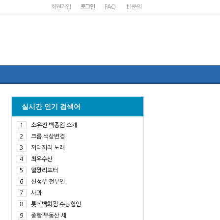
회원가입
로그인
FAQ
1:1문의
실시간 인기 검색어
1
소유진 백종원 소개
2
크롬 색상변경
3
끼리끼리 노래
4
최우수산
5
얼짱리포터
6
신성우 전부인
7
사과
8
롯데백화점 수능할인
9
종합 부동산 세