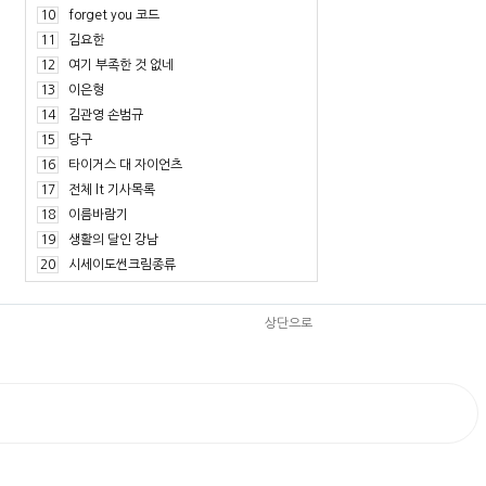
10
forget you 코드
11
김요한
12
여기 부족한 것 없네
13
이은형
14
김관영 손범규
15
당구
16
타이거스 대 자이언츠
17
전체 lt 기사목록
18
이름바람기
19
생활의 달인 강남
20
시세이도썬크림종류
상단으로